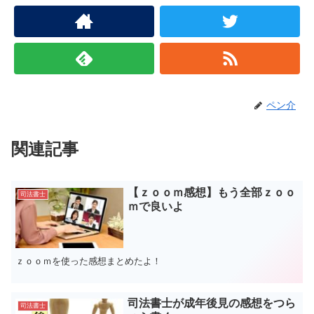
ペン介
関連記事
【ｚｏｏｍ感想】もう全部ｚｏｏ
司法書士
ｍで良いよ
ｚｏｏｍを使った感想まとめたよ！
司法書士が成年後見の感想をつら
司法書士