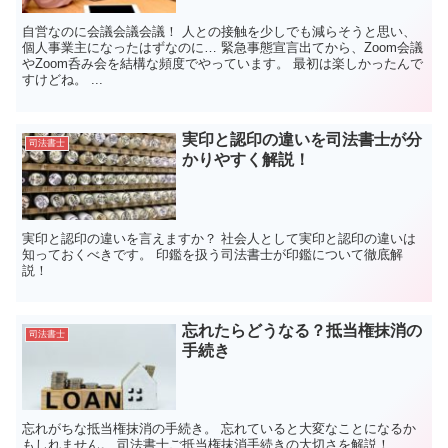
自営なのに会議会議会議！ 人との接触を少しでも減らそうと思い、
個人事業主になったはずなのに… 緊急事態宣言出てから、Zoom会議
やZoom呑み会を結構な頻度でやっています。 最初は楽しかったんで
すけどね。 ...
実印と認印の違いを司法書士が分
司法書士
かりやすく解説！
実印と認印の違いを言えますか？ 社会人として実印と認印の違いは
知っておくべきです。 印鑑を扱う司法書士が印鑑について徹底解
説！
忘れたらどうなる？抵当権抹消の
司法書士
手続き
忘れがちな抵当権抹消の手続き。 忘れていると大変なことになるか
もしれません。 司法書士ご抵当権抹消手続きの大切さを解説！