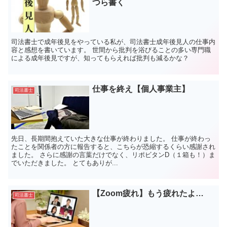
つら書く
司法書士で成年後見をやっている私が、司法書士成年後見人の仕事内
容と感想を書いています。 世間から批判を浴びることの多い専門職
による成年後見ですが、知ってもらえれば批判も減るかな？
仕事を終え【個人事業主】
司法書士
先日、長期間抱えていた大きな仕事が終わりました。 仕事が終わっ
たことを関係者の方に報告すると、こちらが恐縮するくらい感謝され
ました。 さらに感謝の言葉だけでなく、リポビタンD（１箱も！）ま
でいただきました。 とてもありが...
【Zoom疲れ】もう疲れたよ…
司法書士