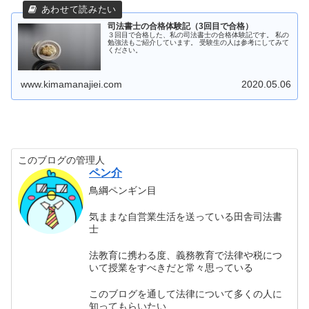
司法書士の合格体験記（3回目で合格）
３回目で合格した、私の司法書士の合格体験記です。 私の
勉強法もご紹介しています。 受験生の人は参考にしてみて
ください。
www.kimamanajiei.com
2020.05.06
このブログの管理人
ペン介
鳥綱ペンギン目
気ままな自営業生活を送っている田舎司法書
士
法教育に携わる度、義務教育で法律や税につ
いて授業をすべきだと常々思っている
このブログを通して法律について多くの人に
知ってもらいたい